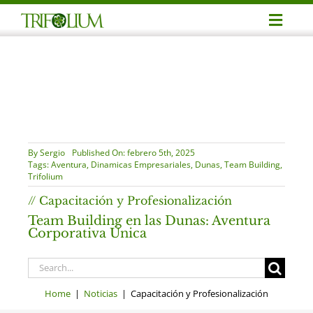
Skip
Toggl
to
Navig
content
Avent
Reuni
Event
By
Sergio
Published On: febrero 5th, 2025
Tags:
Aventura
,
Dinamicas Empresariales
,
Dunas
,
Team Building
,
Trifolium
Profe
// Capacitación y Profesionalización
Team Building en las Dunas: Aventura
Corporativa Única
Notic
Search
for:
Conta
Home
|
Noticias
| Capacitación y Profesionalización