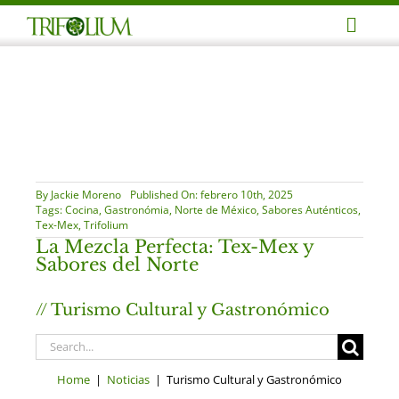
Skip
Toggl
to
Navig
content
Avent
Reuni
Event
By
Jackie Moreno
Published On: febrero 10th, 2025
Tags:
Cocina
,
Gastronómia
,
Norte de México
,
Sabores Auténticos
,
Tex-Mex
,
Trifolium
La Mezcla Perfecta: Tex-Mex y
Profe
Sabores del Norte
// Turismo Cultural y Gastronómico
Notic
Search
for:
Conta
Home
|
Noticias
| Turismo Cultural y Gastronómico