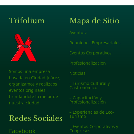
Trifolium
Mapa de Sitio
Aventura
Reuniones Empresariales
Eventos Corporativos
Profesionalizacion
Somos una empresa
Noticias
basada en Ciudad Juárez,
– Turismo Cultural y
organizamos y realizaos
Gastronómico
eventos originales
brindándote lo mejor de
– Capacitación y
Profesionalización
nuestra ciudad
– Experiencias de Eco-
Turismo
Redes Sociales
– Eventos Corporativos y
Facebook
Congresos