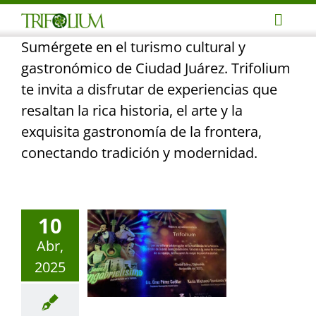
Skip
Toggl
to
Sumérgete en el turismo cultural y
Navig
content
Avent
gastronómico de Ciudad Juárez. Trifolium
te invita a disfrutar de experiencias que
Reuni
resaltan la rica historia, el arte y la
exquisita gastronomía de la frontera,
conectando tradición y modernidad.
Event
Profe
10
Abr,
Notic
2025
Conta