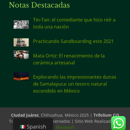
Notas Destacadas
Tin-Tan: el comediante que hizo reír a
toda una nación
Practicando Sandboarding este 2021
Mata Ortiz: El renacimiento de la
cerámica artesanal
Explorando las impresionantes dunas
de Samalayuca: un tesoro natural
escondido en México
Ciudad Juárez
, Chihuahua, México 2025 |
Trifolium CJS
Todos los Derechos Reservados | Sitio Web Realizado por
Spanish
Mexawolf