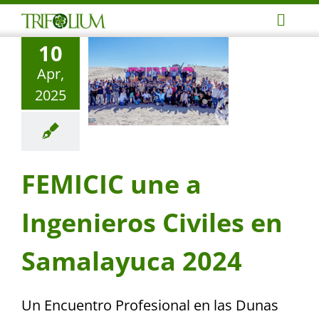
Skip
Toggl
to
10
Navig
content
Adve
Apr,
2025
Busin
Corpo
FEMICIC une a
Profe
Ingenieros Civiles en
Notic
Samalayuca 2024
Conta
Un Encuentro Profesional en las Dunas