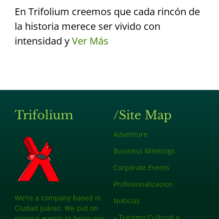
En Trifolium creemos que cada rincón de
la historia merece ser vivido con
intensidad y
Ver Más
Trifolium
/Site Map
Adventure
Business Meetings
Corporate Events
Profesionalizacion
We're a company based in
Noticias
Ciudad Juárez. We put on
– Turismo Cultural y
original events to bring you