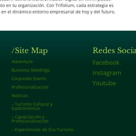
nto en tu organización. Con Trifolium, cada estrategia es
 en el dinámico entorno empresarial de hoy y del futuro.
/Site Map
Redes Socia
Facebook
Adventure
Business Meetings
Instagram
Corporate Events
Youtube
Profesionalizacion
Noticias
– Turismo Cultural y
Gastronómico
– Capacitación y
Profesionalización
– Experiencias de Eco-Turismo