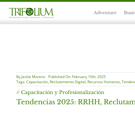
Skip
to
Adventure
Busi
content
By
Jackie Moreno
Published On: February 10th, 2025
Tags:
Capacitación
,
Reclutamiento Digital
,
Recursos Humanos
,
Tenden
// Capacitación y Profesionalización
Tendencias 2025: RRHH, Reclutami