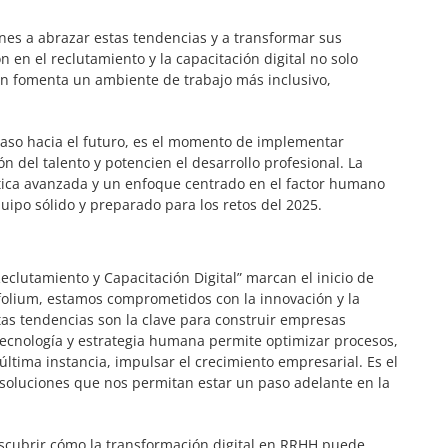
ones a abrazar estas tendencias y a transformar sus
 en el reclutamiento y la capacitación digital no solo
ién fomenta un ambiente de trabajo más inclusivo,
.
 paso hacia el futuro, es el momento de implementar
n del talento y potencien el desarrollo profesional. La
lítica avanzada y un enfoque centrado en el factor humano
uipo sólido y preparado para los retos del 2025.
lutamiento y Capacitación Digital” marcan el inicio de
ifolium, estamos comprometidos con la innovación y la
tas tendencias son la clave para construir empresas
 tecnología y estrategia humana permite optimizar procesos,
última instancia, impulsar el crecimiento empresarial. Es el
soluciones que nos permitan estar un paso adelante en la
escubrir cómo la transformación digital en RRHH puede