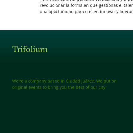
revolucionar la forma en que gestionas el tale
una oportunidad para crecer, innovar y liderar
Trifolium
We're a company based in Ciudad Juárez. We put on
original events to bring you the best of our city