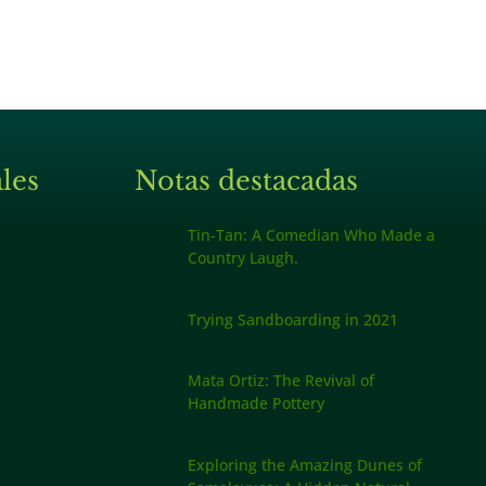
les
Notas destacadas
Tin-Tan: A Comedian Who Made a
Country Laugh.
Trying Sandboarding in 2021
Mata Ortiz: The Revival of
Handmade Pottery
Exploring the Amazing Dunes of