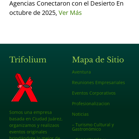
Agencias Conectaron con el Desierto En
octubre de 2025,
Ver Más
Trifolium
Mapa de Sitio
Aventura
Reuniones Empresariales
Eventos Corporativos
Profesionalizacion
Somos una empresa
Noticias
basada en Ciudad Juárez,
– Turismo Cultural y
organizamos y realizaos
Gastronómico
eventos originales
brindándote lo mejor de