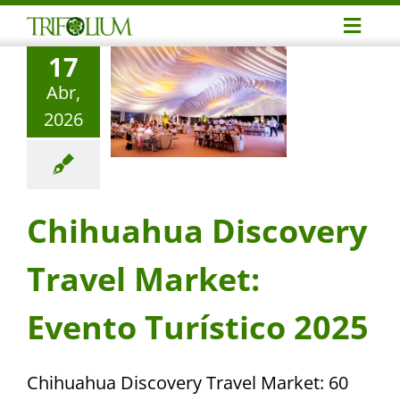
Skip
Toggl
to
17
Navig
content
Avent
Abr,
2026
Reuni
Event
Chihuahua Discovery
Profe
Travel Market:
Notic
Evento Turístico 2025
Conta
Chihuahua Discovery Travel Market: 60