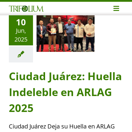
Skip
Toggl
to
10
Navig
content
Avent
Jun,
2025
Reuni
Event
Ciudad Juárez: Huella
Profe
Indeleble en ARLAG
Notic
2025
Conta
Ciudad Juárez Deja su Huella en ARLAG