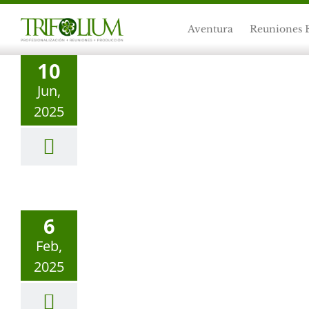
Skip
to
Aventura
Reuniones 
content
10
Jun,
2025
6
Feb,
2025