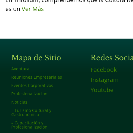
es un
Ver Más
Mapa de Sitio
Redes Socia
Facebook
Aventura
Reuniones Empresariales
Instagram
Eventos Corporativos
Youtube
Profesionalizacion
Noticias
– Turismo Cultural y
Gastronómico
– Capacitación y
Profesionalización