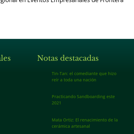
les
Notas destacadas
Tin-Tan: el comediante que hizo
reír a toda una nación
Practicando Sandboarding este
2021
Mata Ortiz: El renacimiento de la
cerámica artesanal